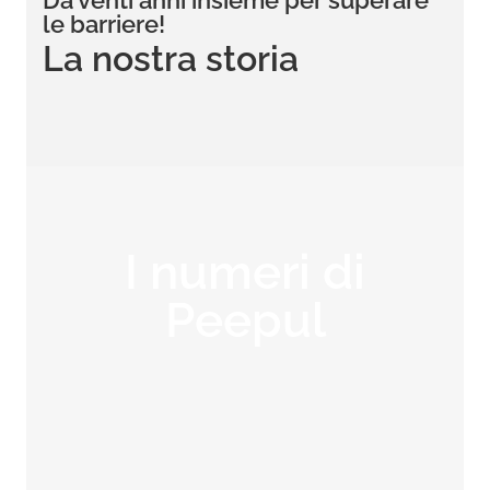
Da venti anni insieme per superare
le barriere!
La nostra storia
I numeri di
Peepul