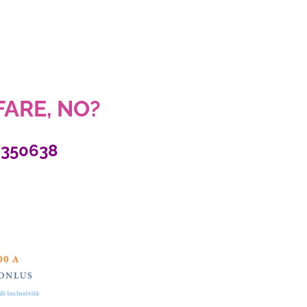
 FARE, NO?
2350638