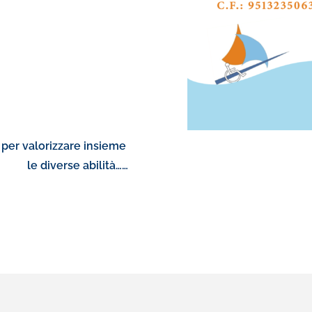
per valorizzare insieme
Don
bilità……
le nostre a