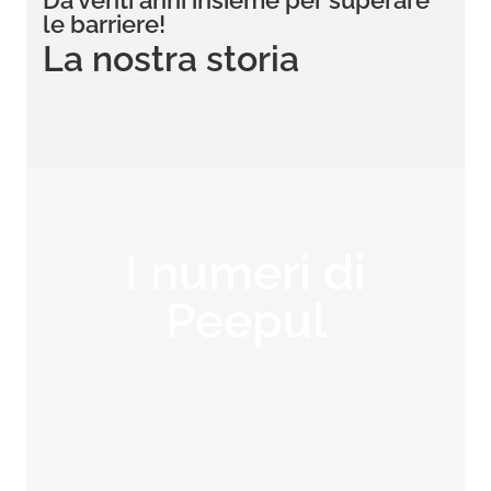
Da venti anni insieme per superare
le barriere!
La nostra storia
I numeri di
Peepul