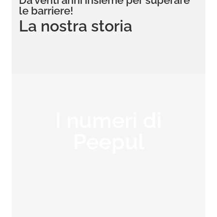
Da venti anni insieme per superare
le barriere!
La nostra storia
I numeri di
Peepul