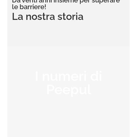
Da venti anni insieme per superare
le barriere!
La nostra storia
I numeri di
Peepul