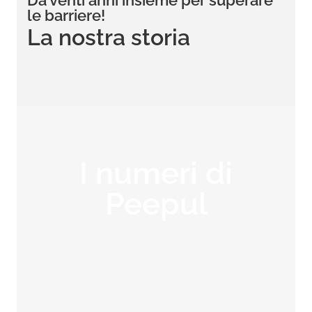
Da venti anni insieme per superare
le barriere!
La nostra storia
I numeri di
Peepul