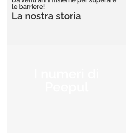
Da venti anni insieme per superare
le barriere!
La nostra storia
I numeri di
Peepul