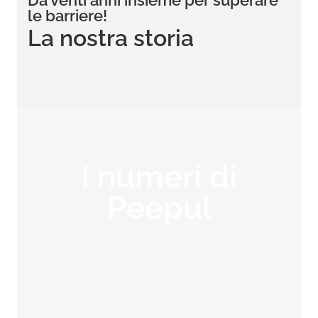
Da venti anni insieme per superare
le barriere!
La nostra storia
I numeri di
Peepul