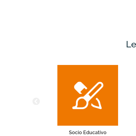
Le
tivo
Vela