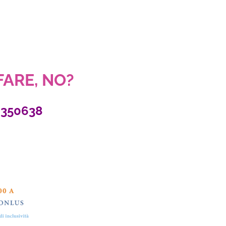
 FARE, NO?
2350638