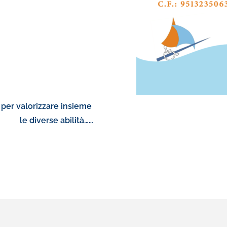
per valorizzare insieme
Don
bilità……
le nostre a