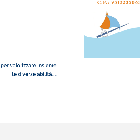
per valorizzare insieme
Don
bilità……
le nostre a