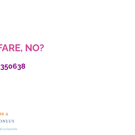
 FARE, NO?
2350638