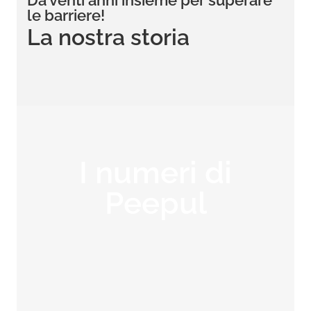
Da venti anni insieme per superare
le barriere!
La nostra storia
I numeri di
Peepul