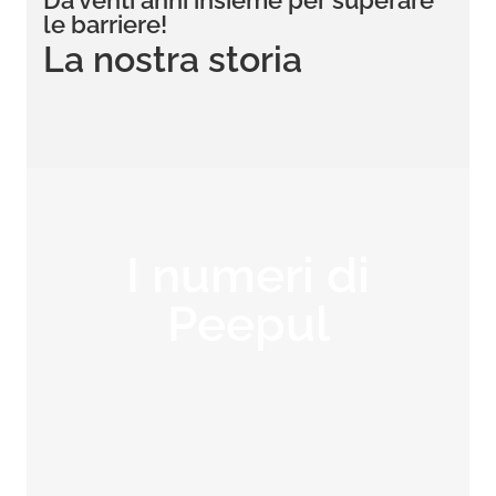
Da venti anni insieme per superare
le barriere!
La nostra storia
I numeri di
Peepul