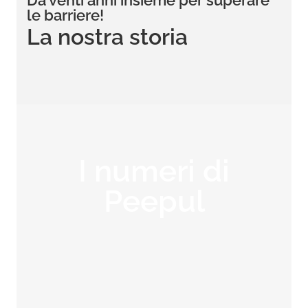
Da venti anni insieme per superare
le barriere!
La nostra storia
I numeri di
Peepul