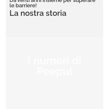
Da venti anni insieme per superare
le barriere!
La nostra storia
I numeri di
Peepul