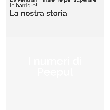
Da venti anni insieme per superare
le barriere!
La nostra storia
I numeri di
Peepul