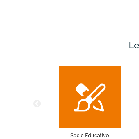
Le
ivo
Vela