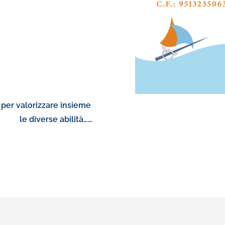
per valorizzare insieme
Don
bilità……
le nostre a