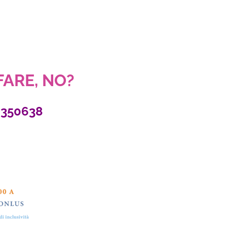
 FARE, NO?
2350638