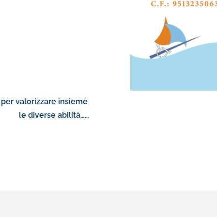
per valorizzare insieme
Don
bilità……
le nostre a