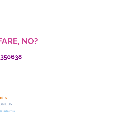
 FARE, NO?
2350638