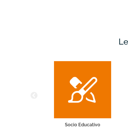
Le
ivo
Vela