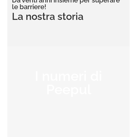
Da venti anni insieme per superare
le barriere!
La nostra storia
I numeri di
Peepul