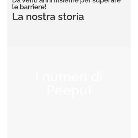
Da venti anni insieme per superare
le barriere!
La nostra storia
I numeri di
Peepul