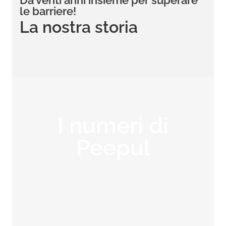
Da venti anni insieme per superare
le barriere!
La nostra storia
I numeri di
Peepul